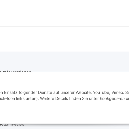
e Informationen
tz
en Einsatz folgender Dienste auf unserer Website: YouTube, Vimeo. S
ck-Icon links unten). Weitere Details finden Sie unter
Konfigurieren
un
m
setzhinweise