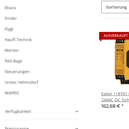
Sortierung
Ebara
Finder
Flygt
AUSVERKAUFT
Hauff-Technik
Merten
PAX-Bags
Steuerungen
Unitec Helmsdorf
WAPRO
Eaton 118701
24VAC-DC Sich
Aus
162,68 €
*
Verfügbarkeit
Preisspanne