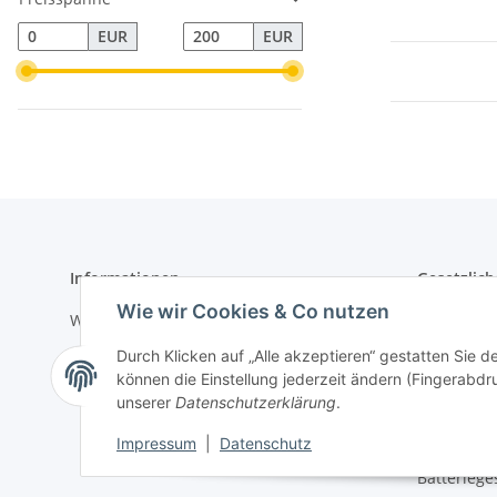
EUR
EUR
Informationen
Gesetzlich
Wie wir Cookies & Co nutzen
Wir über uns
Datenschu
Durch Klicken auf „Alle akzeptieren“ gestatten Sie d
Zahlungsmöglichkeiten
AGB
können die Einstellung jederzeit ändern (Fingerabdru
Versandinformationen
Sitemap
unserer
Datenschutzerklärung
.
Impressu
Impressum
|
Datenschutz
Batteriege