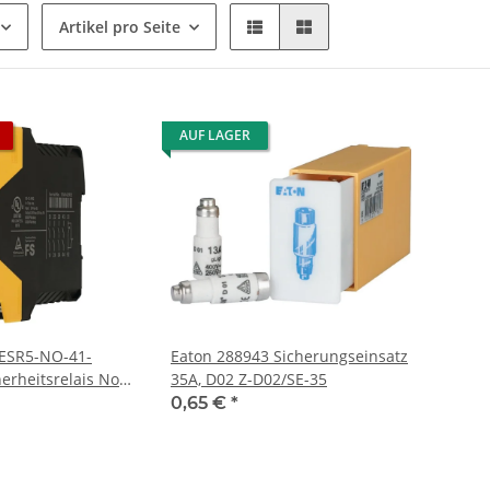
Artikel pro Seite
AUF LAGER
 ESR5-NO-41-
Eaton 288943 Sicherungseinsatz
erheitsrelais Not-
35A, D02 Z-D02/SE-35
0,65 €
*