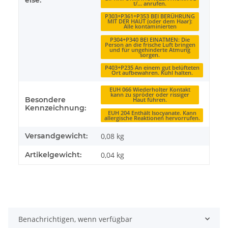
t/… anrufen.
P303+P361+P353 BEI BERÜHRUNG
MIT DER HAUT (oder dem Haar):
Alle kontaminierten
P304+P340 BEI EINATMEN: Die
Person an die frische Luft bringen
und für ungehinderte Atmung
sorgen.
P403+P235 An einem gut belüfteten
Ort aufbewahren. Kühl halten.
EUH 066 Wiederholter Kontakt
kann zu spröder oder rissiger
Besondere
Haut führen.
Kennzeichnung:
EUH 204 Enthält Isocyanate. Kann
allergische Reaktionen hervorrufen.
Versandgewicht:
0,08 kg
Artikelgewicht:
0,04
kg
Benachrichtigen, wenn verfügbar