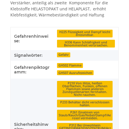
Verstärker, anteilig als zweite Komponente für die
Klebstoffe HELASTOPAKT und HELAPLAST, erhöht
Klebfestigkeit, Wärmebeständigkeit und Haftung
H225 Flüssigkeit und Dampf leicht
entzündbar.
Gefahrenhinwei
se:
H336 Kann Schläfrigkeit und
Benommenheit verursachen.
Signalwörter:
Gefahr
GHS02 Flamme
Gefahrenpiktogr
amm:
GHS07 Ausrufezeichen
P210 Von Hitze, heißen
Oberflächen, Funken, offenen
Flammen sowie anderen
Zündquellenarten fernhalten.
Nicht rauchen.
P233 Behälter dicht verschlossen
halten.
P261 Einatmen von
Staub/Rauch/Gas/Nebel/Dampf/Ae
rosol vermeiden.
Sicherheitshinw
P312 Bei Unwohlsein
GIFTINFORMATIONSZENTRUM/Arz
eise: