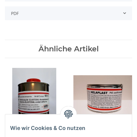
PDF
Ähnliche Artikel
Wie wir Cookies & Co nutzen
ELASTOSAL Lösit Reiniger
HELAPLAST 300g Dose
MEK 500ml Flasche
Transparent Klebstoff