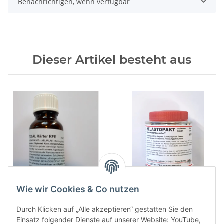
Benachrichtigen, wenn verfügbar
Dieser Artikel besteht aus
Wie wir Cookies & Co nutzen
1x
ELASTOSAL HÄRTER RFE
1x
HELASTOPAKT 50ml Dose
10g Flasche für
Schwarz
Durch Klicken auf „Alle akzeptieren“ gestatten Sie den
Wassersportklebstoff /
Wassersportklebstoff
4,62 €
*
10,08 €
*
Einsatz folgender Dienste auf unserer Website: YouTube,
Wassersportkleber
Wassersportkleber